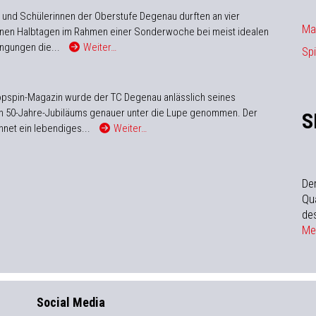
 und Schülerinnen der Oberstufe Degenau durften an vier
Ma
nen Halbtagen im Rahmen einer Sonderwoche bei meist idealen
ngungen die...
Weiter…
Spi
opspin-Magazin wurde der TC Degenau anlässlich seines
en 50-Jahre-Jubiläums genauer unter die Lupe genommen. Der
S
chnet ein lebendiges...
Weiter…
De
Qua
de
Meh
Social Media