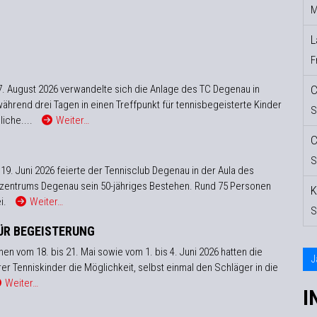
M
L
F
7. August 2026 verwandelte sich die Anlage des TC Degenau in
C
ährend drei Tagen in einen Treffpunkt für tennisbegeisterte Kinder
S
iche....
Weiter…
C
S
 19. Juni 2026 feierte der Tennisclub Degenau in der Aula des
zentrums Degenau sein 50-jähriges Bestehen. Rund 75 Personen
K
i.
Weiter…
S
ÜR BEGEISTERUNG
en vom 18. bis 21. Mai sowie vom 1. bis 4. Juni 2026 hatten die
J
rer Tenniskinder die Möglichkeit, selbst einmal den Schläger in die
Weiter…
I