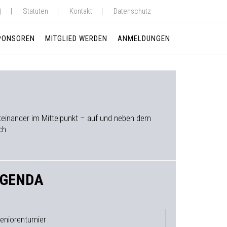
)
Statuten
Kontakt
Datenschutz
PONSOREN
MITGLIED WERDEN
ANMELDUNGEN
 Miteinander im Mittelpunkt – auf und neben dem
ch.
GENDA
eniorenturnier