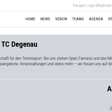
Fairgate-Login (Mitglieder
HOME
NEWS
VEREIN
TEAMS
AGENDA
S
m TC Degenau
denschaft für den Tennissport. Bei uns stehen Spiel, Fairness und das
ingsangebote, Veranstaltungen und vieles mehr – wir freuen uns auf di
A
S