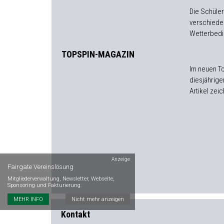
Die Schüler
verschiede
Wetterbedi
TOPSPIN-MAGAZIN
Im neuen T
diesjährig
Artikel zei
Anzeige
Fairgate Vereinslösung
Mitgliederverwaltung, Newsletter, Webseite,
Sponsoring und Fakturierung.
MEHR INFO
Nicht mehr anzeigen
Kontakt