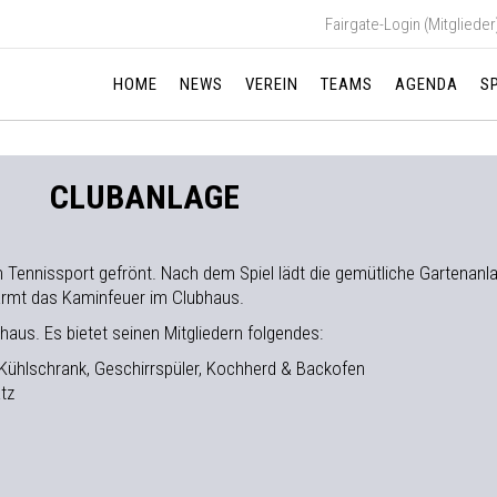
Fairgate-Login (Mitglieder
HOME
NEWS
VEREIN
TEAMS
AGENDA
S
CLUBANLAGE
m Tennissport gefrönt. Nach dem Spiel lädt die gemütliche Gartenan
ärmt das Kaminfeuer im Clubhaus.
haus. Es bietet seinen Mitgliedern folgendes:
 Kühlschrank, Geschirrspüler, Kochherd & Backofen
tz