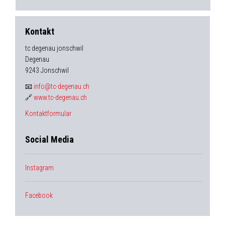
Kontakt
tc degenau jonschwil
Degenau
9243 Jonschwil
📧
info@tc-degenau.ch
🔗
www.tc-degenau.ch
Kontaktformular
Social Media
Instagram
Facebook