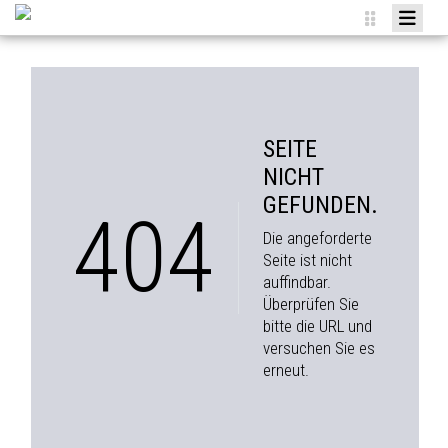
HOME
NEWS
VEREIN
SEITE
TEAMS
NICHT
GEFUNDEN.
AGENDA
404
Die angeforderte
SPONSOREN
Seite ist nicht
auffindbar.
MITGLIED WERDEN
Überprüfen Sie
ANMELDUNGEN
bitte die URL und
versuchen Sie es
erneut.