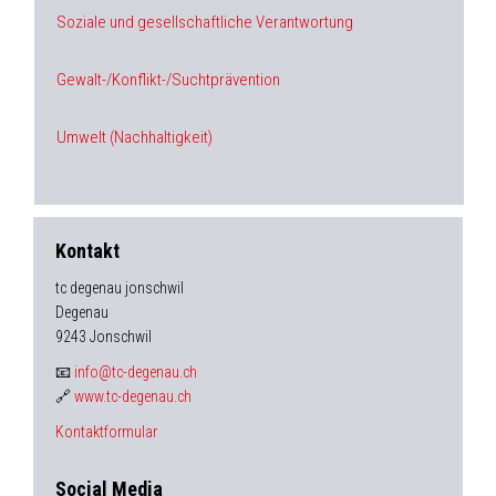
Soziale und gesellschaftliche Verantwortung
Gewalt-/Konflikt-/Suchtprävention
Umwelt (Nachhaltigkeit)
Kontakt
tc degenau jonschwil
Degenau
9243 Jonschwil
📧
info@tc-degenau.ch
🔗
www.tc-degenau.ch
Kontaktformular
Social Media