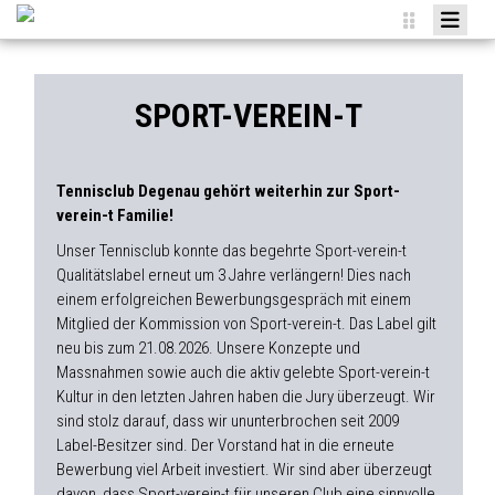
HOME
NEWS
SPORT-VEREIN-T
VEREIN
TEAMS
Tennisclub Degenau gehört weiterhin zur Sport-
verein-t Familie!
AGENDA
Unser Tennisclub konnte das begehrte Sport-verein-t
SPONSOREN
Qualitätslabel erneut um 3 Jahre verlängern! Dies nach
einem erfolgreichen Bewerbungsgespräch mit einem
MITGLIED WERDEN
Mitglied der Kommission von Sport-verein-t. Das Label gilt
neu bis zum 21.08.2026. Unsere Konzepte und
ANMELDUNGEN
Massnahmen sowie auch die aktiv gelebte Sport-verein-t
Kultur in den letzten Jahren haben die Jury überzeugt. Wir
sind stolz darauf, dass wir ununterbrochen seit 2009
Label-Besitzer sind. Der Vorstand hat in die erneute
Bewerbung viel Arbeit investiert. Wir sind aber überzeugt
davon, dass Sport-verein-t für unseren Club eine sinnvolle