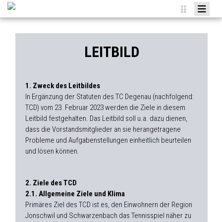
HOME
NEWS
LEITBILD
VEREIN
TEAMS
1. Zweck des Leitbildes
In Ergänzung der Statuten des TC Degenau (nachfolgend:
AGENDA
TCD) vom 23. Februar 2023 werden die Ziele in diesem
Leitbild festgehalten. Das Leitbild soll u.a. dazu dienen,
SPONSOREN
dass die Vorstandsmitglieder an sie herangetragene
MITGLIED WERDEN
Probleme und Aufgabenstellungen einheitlich beurteilen
und lösen können.
ANMELDUNGEN
2. Ziele des TCD
2.1. Allgemeine Ziele und Klima
Primäres Ziel des TCD ist es, den Einwohnern der Region
Jonschwil und Schwarzenbach das Tennisspiel näher zu