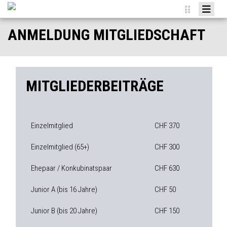
HOME
ANMELDUNG MITGLIEDSCHAFT
NEWS
VEREIN
MITGLIEDERBEITRÄGE
TEAMS
AGENDA
SPONSOREN
Einzelmitglied
CHF 370
MITGLIED WERDEN
Einzelmitglied (65+)
CHF 300
ANMELDUNGEN
Ehepaar / Konkubinatspaar
CHF 630
Junior A (bis 16 Jahre)
CHF 50
Junior B (bis 20 Jahre)
CHF 150