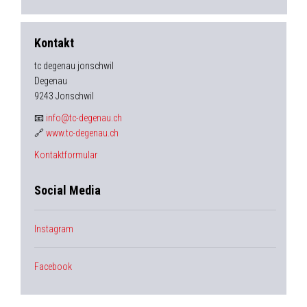
Kontakt
tc degenau jonschwil
Degenau
9243 Jonschwil
📧
info@tc-degenau.ch
🔗
www.tc-degenau.ch
Kontaktformular
Social Media
Instagram
Facebook