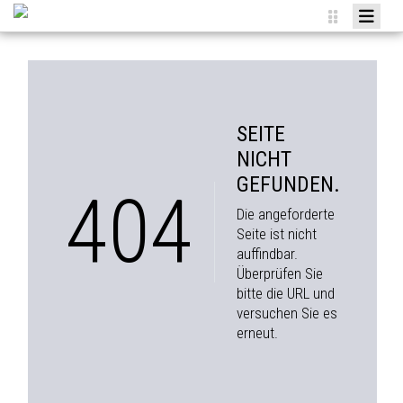
HOME
NEWS
VEREIN
SEITE
TEAMS
NICHT
GEFUNDEN.
AGENDA
404
Die angeforderte
SPONSOREN
Seite ist nicht
auffindbar.
MITGLIED WERDEN
Überprüfen Sie
ANMELDUNGEN
bitte die URL und
versuchen Sie es
erneut.