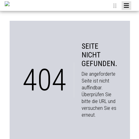
HOME
NEWS
VEREIN
SEITE
TEAMS
NICHT
GEFUNDEN.
AGENDA
404
Die angeforderte
SPONSOREN
Seite ist nicht
auffindbar.
MITGLIED WERDEN
Überprüfen Sie
ANMELDUNGEN
bitte die URL und
versuchen Sie es
erneut.