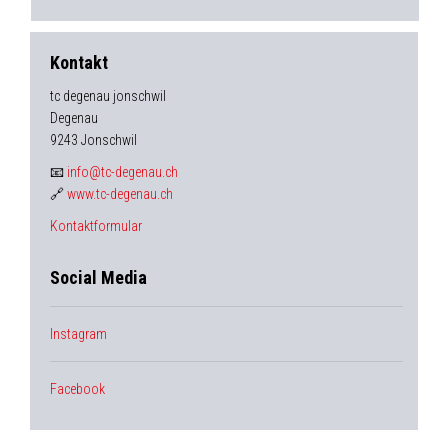
Kontakt
tc degenau jonschwil
Degenau
9243 Jonschwil
📧
info@tc-degenau.ch
🔗
www.tc-degenau.ch
Kontaktformular
Social Media
Instagram
Facebook