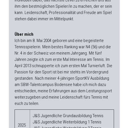
individuell dabei, das nächste Level zu erreichen uns aus
ihm den bestmöglichen Spieler/in zu machen, der er sein
kann. Leidenschaft, Professionalität und Freude am Spiel
stehen dabei immer im Mittelpunkt.
Über mich
Ich bin am 8. Mai 2004 geboren und eine begeisterte
Tennisspielerin. Mein bestes Ranking war N4 (56) und die
Nr. 4 in der Schweiz von meinem Jahrgang. Mit fünf
Jahren zeigte ich zum erste Mal Interesse am Tennis. Im
April 2013 schnupperte ich zum ersten Mal Turnierluft. Die
Passion für den Sport ist bei mir stehts im Vordergrund
gestanden. Nach meiner 4-jährigen SportKV Ausbildung
am SBW-Talentcampus Bodensee habe ich mich dazu
entschieden, meine Erfahrungen aus dem Leistungssport
weiterzugeben und meine Leidenschaft fürs Tennis mit
euch zu teilen.
J&S Jugendliche Grundausbildung Tennis
J&S Jugendliche Weiterbildung 1 Tennis
2025