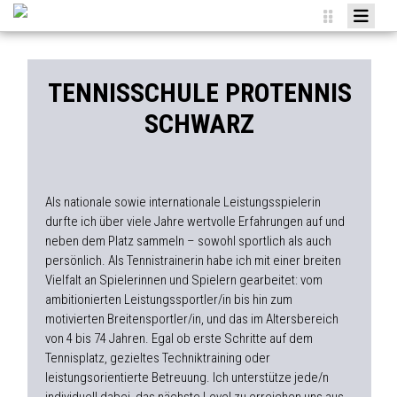
HOME
NEWS
TENNISSCHULE PROTENNIS
VEREIN
SCHWARZ
TEAMS
AGENDA
Als nationale sowie internationale Leistungsspielerin
SPONSOREN
durfte ich über viele Jahre wertvolle Erfahrungen auf und
neben dem Platz sammeln – sowohl sportlich als auch
MITGLIED WERDEN
persönlich. Als Tennistrainerin habe ich mit einer breiten
Vielfalt an Spielerinnen und Spielern gearbeitet: vom
ANMELDUNGEN
ambitionierten Leistungssportler/in bis hin zum
motivierten Breitensportler/in, und das im Altersbereich
von 4 bis 74 Jahren. Egal ob erste Schritte auf dem
Tennisplatz, gezieltes Techniktraining oder
leistungsorientierte Betreuung. Ich unterstütze jede/n