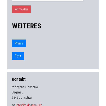
WEITERES
Preise
Flyer
Kontakt
tc degenau jonschwil
Degenau
9243 Jonschwil
📧
info@tc-degenau.ch