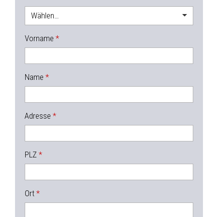
Wählen…
Vorname
Name
Adresse
PLZ
Ort