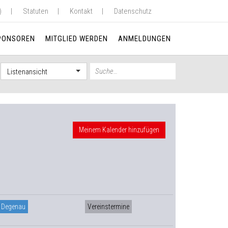
)
Statuten
Kontakt
Datenschutz
PONSOREN
MITGLIED WERDEN
ANMELDUNGEN
Listenansicht
Meinem Kalender hinzufügen
 Degenau
Vereinstermine