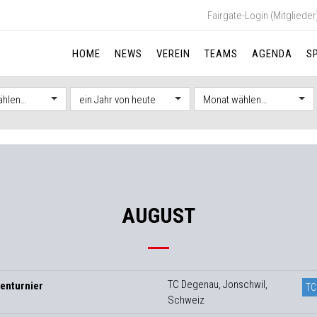
Fairgate-Login (Mitglieder
HOME
NEWS
VEREIN
TEAMS
AGENDA
S
ählen…
ein Jahr von heute
Monat wählen…
AUGUST
TC Degenau, Jonschwil,
enturnier
TC
Schweiz