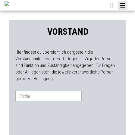
HOME
NEWS
VORSTAND
VEREIN
TEAMS
Hier findest du übersichtlich dargestellt die
Vorstandsmitglieder des TC Degenau. Zu jeder Person
AGENDA
sind Funktion und Zuständigkeit angegeben. Für Fragen
oder Anliegen steht die jeweils verantwortliche Person
SPONSOREN
gerne zur Verfügung.
MITGLIED WERDEN
ANMELDUNGEN