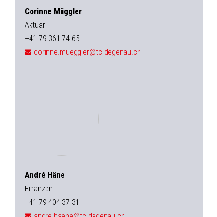
Corinne Müggler
Aktuar
+41 79 361 74 65
corinne.mueggler@tc-degenau.ch
André Häne
Finanzen
+41 79 404 37 31
andre.haene@tc-degenau.ch